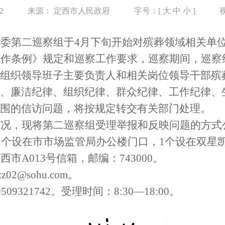
12
来源：
定西市人民政府
字号：[
大
中
小
]
市委第
二
巡察组于
4
月下旬开始对殡葬领域
相关单
工作条例》规定
和
巡察
工作
要求
，
巡察期间，巡察
组织领导班子主要负责人和相关岗位领导干部殡
、廉洁纪律、组织纪律、群众纪律、工作纪律、
围的信访问题，将按规定转交有关部门处理。
情况，现将第
二
巡察组受理举报和反映问题的方式
1个设在市市场监管局办公楼门口，1个设在
双星
定西市
A013号信箱，邮编：
743000
。
cz02@sohu.com。
9509321742。受理时间：8:30—18:00。