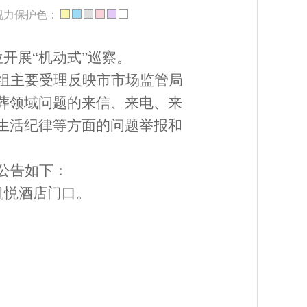
视力保护色：
位
开展
“
机动式
”
巡察。
组主要受理反映
市市场监管局
葬领域问题的来信、来电、来
生活纪律等方面的问题举报和
公告如下：
凯悦酒店门口。