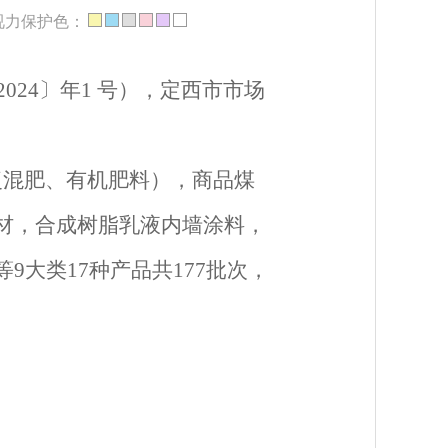
视力保护色：
2024〕年1 号
），定西市
市场
复混肥、有机肥料），商品煤
材，合成树脂乳液内墙涂料，
9大类17种产品共
177
批次，