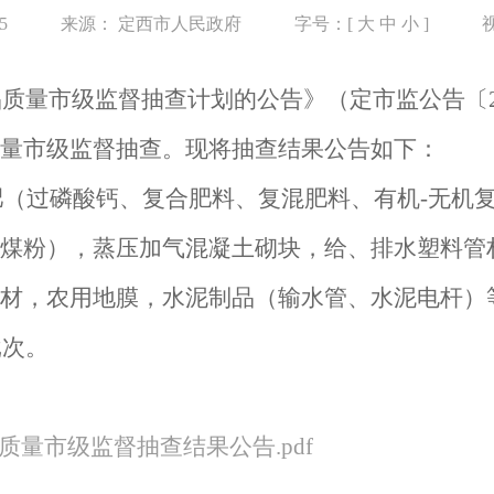
25
来源：
定西市人民政府
字号：[
大
中
小
]
产品质量市级监督抽查计划的公告
》（
定市监公告〔
量市级
监督抽查。现将抽查结果
公告
如下：
肥（过磷酸钙、复合肥料、复混肥料、有机
-无机
煤粉），蒸压加气混凝土砌块，给、排水塑料管
材，农用地膜，水泥制品（输水管、水泥电杆）等
批次。
品质量市级监督抽查结果公告.pdf