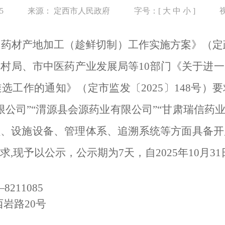
25
来源：
定西市人民政府
字号：[
大
中
小
]
中药材产地加工（趁鲜切制）工作实施方案》（定
农村
局
、
市中医药产业发展局
等
10部门《
关于进一
遴选工作的通知
》（
定市
监发〔
202
5
〕
14
8
号）
要
限公司”“渭源县会源药业有限公司”
“甘肃瑞信药
员、设施设备、管理体系、追溯系统等方面具备开
求
,
现予以公示，公示期为
7天，自2025年
10
月
31
—
8211085
西岩路
20号