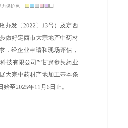
视力保护色：
政办
发〔
202
2
〕
1
3
号
）及定西
步做好定西市大宗地产中药材
求
，经企业申请
和
现场
评估
，
业科技有限公司”“甘肃参芪药业
展大宗中药材产地加工基本条
日始至
2025年
11
月
6
日止。